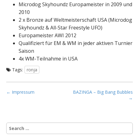
Microdog Skyhoundz Europameister in 2009 und
2010
2 x Bronze auf Weltmeisterschaft USA (Microdog
Skyhoundz & All-Star Freestyle UFO)
Europameister AWI 2012
Qualifiziert für EM & WM in jeder aktiven Turnier
Saison
4x WM-Teilnahme in USA
Tags:
ronja
P
← Impressum
BAZINGA – Big Bang Bubbles
→
o
s
t
n
S
a
e
a